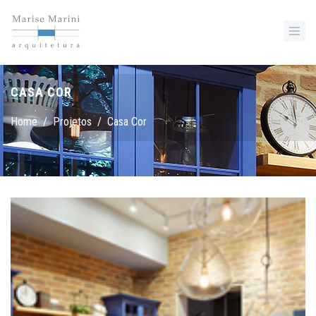
CASA COR
Home
/
Projetos
/
Casa Cor